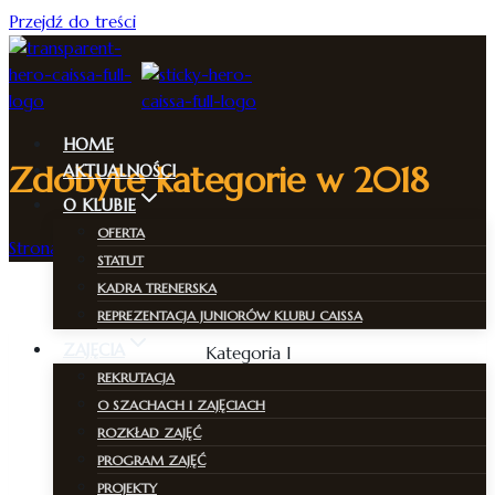
Przejdź do treści
HOME
Zdobyte kategorie w 2018
AKTUALNOŚCI
O KLUBIE
OFERTA
Strona Główna
/
Zdobyte kategorie w 2018
STATUT
KADRA TRENERSKA
REPREZENTACJA JUNIORÓW KLUBU CAISSA
ZAJĘCIA
Kategoria I
REKRUTACJA
Adam Deryło
O SZACHACH I ZAJĘCIACH
ROZKŁAD ZAJĘĆ
Kategoria II
PROGRAM ZAJĘĆ
Kacper Wasiak
PROJEKTY