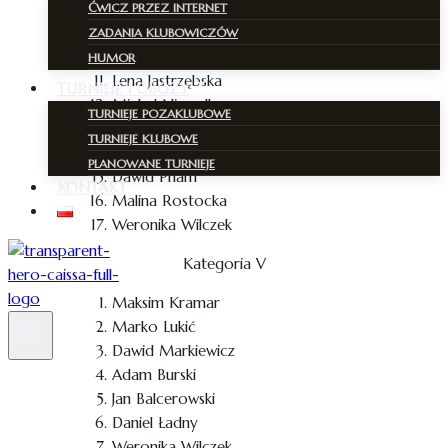
Mikołaj Zdankiewicz-Gryzik
ĆWICZ PRZEZ INTERNET
Antoni Grabarczyk
ZADANIA KLUBOWICZÓW
Emir Fridun-Zade
HUMOR
Lena Jastrzębska
TURNIEJE I OBOZY
Michał Nieradka
TURNIEJE POZAKLUBOWE
Filip Gryszka
TURNIEJE KLUBOWE
Michał Przybylski
PLANOWANE TURNIEJE
Dawid Pham
KONTAKT
Malina Rostocka
Weronika Wilczek
Kategoria V
Maksim Kramar
Marko Lukić
Dawid Markiewicz
Adam Burski
Jan Balcerowski
Daniel Ładny
Weronika Wilczek