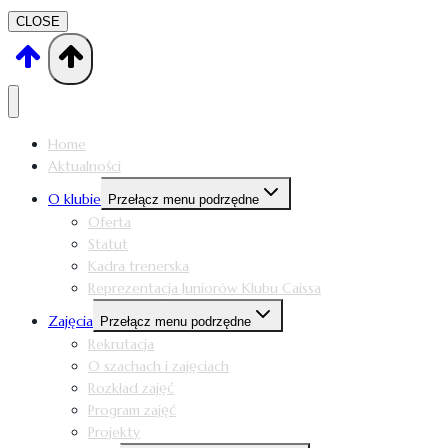
CLOSE
Home
Aktualności
O klubie
Przełącz menu podrzędne
Oferta
Statut
Kadra trenerska
Reprezentacja Juniorów Klubu Caissa
Zajęcia
Przełącz menu podrzędne
Rekrutacja
O szachach i zajęciach
Rozkład zajęć
Program zajęć
Projekty