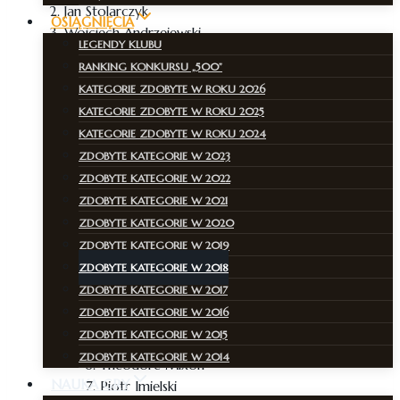
Jan Stolarczyk
OSIĄGNIĘCIA
Wojciech Andrzejewski.
LEGENDY KLUBU
Kategoria III
RANKING KONKURSU „500”
KATEGORIE ZDOBYTE W ROKU 2026
Wojciech Domański
KATEGORIE ZDOBYTE W ROKU 2025
Ignacy Majkowski
KATEGORIE ZDOBYTE W ROKU 2024
Igor Mazur
ZDOBYTE KATEGORIE W 2023
Juliusz Podgajny.
ZDOBYTE KATEGORIE W 2022
Julia Dmowska.
ZDOBYTE KATEGORIE W 2021
Kategoria IV
ZDOBYTE KATEGORIE W 2020
ZDOBYTE KATEGORIE W 2019
Michał Pasternak
ZDOBYTE KATEGORIE W 2018
Stanisław Oszmiański
ZDOBYTE KATEGORIE W 2017
Stefan Kumor
ZDOBYTE KATEGORIE W 2016
Piotr Gandys
ZDOBYTE KATEGORIE W 2015
Feliks Rutkowski
ZDOBYTE KATEGORIE W 2014
Theodore Mixon
NAUKA GRY
Piotr Imielski