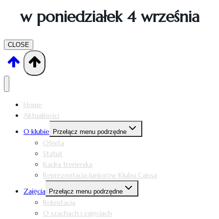
w poniedziałek 4 września
CLOSE
Home
Aktualności
O klubie
Przełącz menu podrzędne
Oferta
Statut
Kadra trenerska
Reprezentacja Juniorów Klubu Caissa
Zajęcia
Przełącz menu podrzędne
Rekrutacja
O szachach i zajęciach