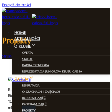
Przejdź do treści
HOME
Projekty
AKTUALNOŚCI
O KLUBIE
OFERTA
Strona Główna
/
Projekty
STATUT
KADRA TRENERSKA
REPREZENTACJA JUNIORÓW KLUBU CAISSA
ZAJĘCIA
REKRUTACJA
Rok 2014 to pierwszy rok realizacji wspólnego z
O SZACHACH I ZAJĘCIACH
Biurem Sportu i Rekreacji M. St. Warszawy projektu pt.
ROZKŁAD ZAJĘĆ
”Szkolenie i współzawodnictwo sportowe dzieci i
PROGRAM ZAJĘĆ
młodzieży”. W ramach projektu każdy z początkujących
PROJEKTY