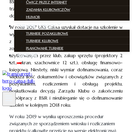
BSIR M. St. Warszawa nie współfinansuje już drugiego i
ĆWICZ PRZEZ INTERNET
trzeciego terminu. Wspólny z klubem projekt obejmuje
ZADANIA KLUBOWICZÓW
dofinansowanie jednego terminu zajęć tygodniowo.
HUMOR
TURNIEJE I OBOZY
W roku 2017 UKS Caissa uzyskał dotacje na szkolenie w
TURNIEJE POZAKLUBOWE
wysokości 26295 zł. Zgodnie z projektem uzgodnionym
TURNIEJE KLUBOWE
z Biurem Sportu i Turystyki M. St. Warszawy środki
zostały przeznaczone na wynajem obiektów
PLANOWANE TURNIEJE
KONTAKT
użytkowanych przez klub, zakup sprzętu (projektory 2
szt., ekran, szachownice 12 szt.), obsługę finansowo-
księgową. Niestety, niski wymiar dofinansowania, coraz
większa ilość dokumentów i obowiązków związanych z
pozyskaniem, rozliczeniem i obsługą projektu,
poskutkowała decyzją Zarządu Klubu o zakończeniu
współpracy z BSiR i nieubieganie się o dofinansowanie
szkoleń w kolejnym 2018 roku.
W roku 2019 w wyniku uproszczenia procedur
związanych ze sporządzeniem wniosku i rozliczaniem
projektu (całkowite przejście na wersję elektroniczną),