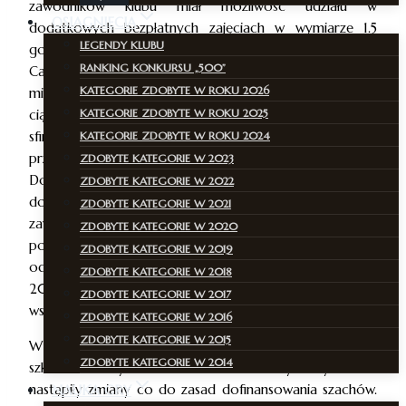
zawodników klubu miał możliwość udziału w
OSIĄGNIĘCIA
dodatkowych bezpłatnych zajęciach w wymiarze 1.5
LEGENDY KLUBU
godzinytygodniowo prowadzonych przez instruktorów
RANKING KONKURSU „500”
Caissy. Zawodnicy średniozaawansowani i zaawansowani
KATEGORIE ZDOBYTE W ROKU 2026
mieli zapewnione 2 dodatkowe terminy po 1,5 godz. w
KATEGORIE ZDOBYTE W ROKU 2025
ciągu tygodnia. Dodatkowe zajęcia zostały
sfinansowane przez Urząd Miasta Warszawa, który
KATEGORIE ZDOBYTE W ROKU 2024
przydzielił klubowi dotacje w wymiarze 109778 zł.
ZDOBYTE KATEGORIE W 2023
Dodatkowe zajęcia w znaczący sposób przyczyniły się
ZDOBYTE KATEGORIE W 2022
do podniesienia poziomu zawodników Caissy: ok. 1/3
ZDOBYTE KATEGORIE W 2021
zawodników udało się podwyższyć w roku 2014
ZDOBYTE KATEGORIE W 2020
posiadaną kategorię szachową (zapraszamy do
ZDOBYTE KATEGORIE W 2019
odwiedzenia rubryki osiągnięcia/zdobyte kategorie w
ZDOBYTE KATEGORIE W 2018
2014 roku). Mamy nadzieję na dalsza pomyślną
ZDOBYTE KATEGORIE W 2017
współpracę z BSiR M. St.Warszawa.
ZDOBYTE KATEGORIE W 2016
ZDOBYTE KATEGORIE W 2015
W roku 2015 UKS Caissa Warszawa uzyskał dotacje na
ZDOBYTE KATEGORIE W 2014
szkolenie w wysokości 27667 zł. Niestety w tym roku
nastąpiły zmiany co do zasad dofinansowania szachów.
NAUKA GRY