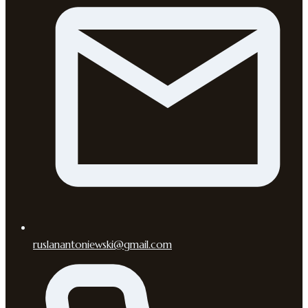
ruslanantoniewski@gmail.com