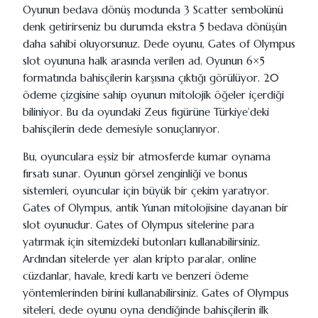
Oyunun bedava dönüş modunda 3 Scatter sembolünü
denk getirirseniz bu durumda ekstra 5 bedava dönüşün
daha sahibi oluyorsunuz. Dede oyunu, Gates of Olympus
slot oyununa halk arasında verilen ad. Oyunun 6×5
formatında bahisçilerin karşısına çıktığı görülüyor. 20
ödeme çizgisine sahip oyunun mitolojik öğeler içerdiği
biliniyor. Bu da oyundaki Zeus figürüne Türkiye’deki
bahisçilerin dede demesiyle sonuçlanıyor.
Bu, oyunculara eşsiz bir atmosferde kumar oynama
fırsatı sunar. Oyunun görsel zenginliği ve bonus
sistemleri, oyuncular için büyük bir çekim yaratıyor.
Gates of Olympus, antik Yunan mitolojisine dayanan bir
slot oyunudur. Gates of Olympus sitelerine para
yatırmak için sitemizdeki butonları kullanabilirsiniz.
Ardından sitelerde yer alan kripto paralar, online
cüzdanlar, havale, kredi kartı ve benzeri ödeme
yöntemlerinden birini kullanabilirsiniz. Gates of Olympus
siteleri, dede oyunu oyna dendiğinde bahisçilerin ilk