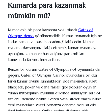
Kumarda para kazanmak
mümkün mü?
Kumar asla bir para kazanma yolu olarak
Gates of
Olympus demo
görülmemelidir. Kumar oynamak için ne
kadar zaman ve para harcadınızƒ takip edin. Kumar
oynama davranışınızı takip etmeniz, kumar oynamaya
ayırdığınız zaman ve harcadığınız para miktarı
konusunda farkındalınızı arttırır.
Benzer bir durum Gates of Olympus slot oyununda da
geçerli. Gates of Olympus Casino, oyunculara bir dizi
farklı kumar oyunu sunmaktadır. Slot makineleri, rulet,
blackjack, poker ve daha fazlası gibi popüler oyunlar,
Yunan mitolojisinin öykünün eşliğinde sunuluyor. Bu slot
siteleri , deneme bonusu veren yasal siteler olarak bilinir.
Yeni oyunculara sweet bonanza deneme bonusu gibi
özel imkanlar sunar. Online casino sitelerine giriş