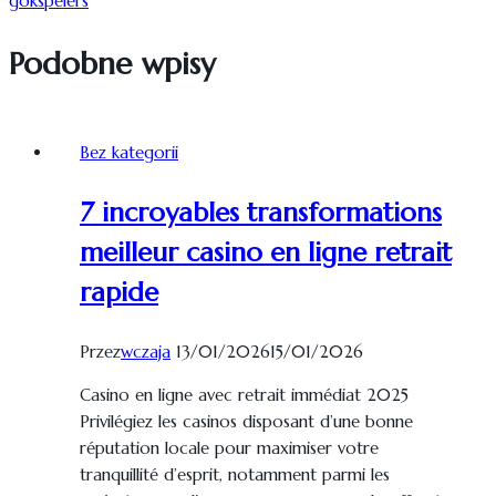
gokspelers
Podobne wpisy
Bez kategorii
7 incroyables transformations
meilleur casino en ligne retrait
rapide
Przez
wczaja
13/01/2026
15/01/2026
Casino en ligne avec retrait immédiat 2025
Privilégiez les casinos disposant d’une bonne
réputation locale pour maximiser votre
tranquillité d’esprit, notamment parmi les