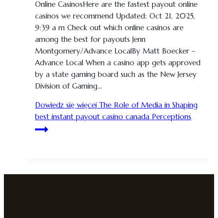
Online CasinosHere are the fastest payout online
casinos we recommend Updated: Oct 21, 2025,
9:39 a m Check out which online casinos are
among the best for payouts Jenn
Montgomery/Advance LocalBy Matt Boecker –
Advance Local When a casino app gets approved
by a state gaming board such as the New Jersey
Division of Gaming…
Dowiedz się więcej
The Role of Media in Shaping
best instant payout casino canada Perceptions