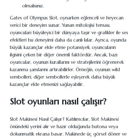
olmalısınız.
Gates of Olympus Slot, oynarken eğlenceli ve heyecan
verici bir deneyim sunar. Yunan mitolojisi teması,
oyuncuları büyüleyici bir dünyaya taşır ve grafikler ile ses
efektleri bu deneyimi daha da canlı kılar. Ayrıca, oyunda
büyük kazançlar elde etme potansiyeli, oyuncuların
ilgisini çeken bir diğer önemli faktördür. Ancak, bazı
oyuncular, oyunun kurallarını ve stratejilerini öğrenerek
kazanma şanslarını artırabilirler. Örneğin, oyunun wild
sembolleri, diğer sembollerle eşleşerek daha büyük
kazançlar elde etmenizi sağlayabilir.
Slot oyunları nasıl çalışır?
Slot Makinesi Nasıl Çalışır? Katılımcılar, Slot Makinesi
önündeki yerini alır ve hazır olduğunda butona veya
dokunmatik ekrana basar. Makinede üç görsel döner ve