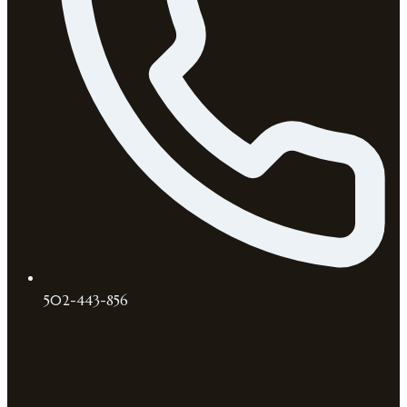
502-443-856