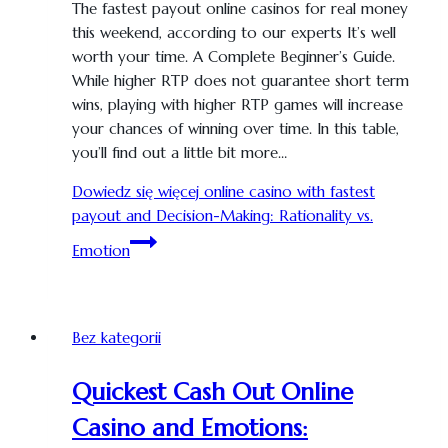
The fastest payout online casinos for real money
this weekend, according to our experts It’s well
worth your time. A Complete Beginner’s Guide.
While higher RTP does not guarantee short term
wins, playing with higher RTP games will increase
your chances of winning over time. In this table,
you’ll find out a little bit more…
Dowiedz się więcej
online casino with fastest
payout and Decision-Making: Rationality vs.
Emotion
Bez kategorii
Quickest Cash Out Online
Casino and Emotions: