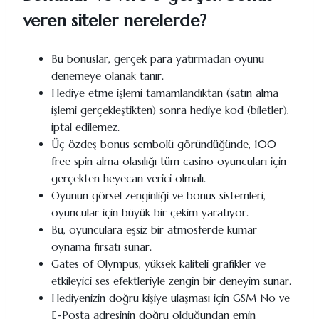
veren siteler nerelerde?
Bu bonuslar, gerçek para yatırmadan oyunu
denemeye olanak tanır.
Hediye etme işlemi tamamlandıktan (satın alma
işlemi gerçekleştikten) sonra hediye kod (biletler),
iptal edilemez.
Üç özdeş bonus sembolü göründüğünde, 100
free spin alma olasılığı tüm casino oyuncuları için
gerçekten heyecan verici olmalı.
Oyunun görsel zenginliği ve bonus sistemleri,
oyuncular için büyük bir çekim yaratıyor.
Bu, oyunculara eşsiz bir atmosferde kumar
oynama fırsatı sunar.
Gates of Olympus, yüksek kaliteli grafikler ve
etkileyici ses efektleriyle zengin bir deneyim sunar.
Hediyenizin doğru kişiye ulaşması için GSM No ve
E-Posta adresinin doğru olduğundan emin