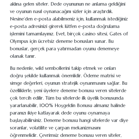
aklına gelen siteler. Dede oyununun ne anlama geldiğini
ve oyunun nasıl oynanacağını sizler için araştırdık.
Nesine’den e-posta alabilmeniz için, kullanmak istediğiniz
e-posta adresinizi girerek lütfen e-posta doğrulama
işlemini tamamlayınız. Evet, birçok casino sitesi, Gates of
Olympus için ücretsiz deneme bonusları sunar. Bu
bonuslar, gerçek para yatırmadan oyunu denemeye
olanak tanır.
Bu nedenle, wild sembollerini takip etmek ve onları
doğru şekilde kullanmak önemlidir. Ödeme matrisi ve
simge değerleri, oyunun stratejik oynanmasını sağlar. Bu
özelliklerle, yeni üyelere deneme bonusu veren sitelerde
çok tercih edilir. Tüm bu sitelerde ilk üyelik bonusunda
yararlanabilir, 100% Hoşgeldin Bonusu almanız halinde
paranızı ikiye katlayarak dede oyunu oynamaya
başlayabilirsiniz. Deneme bonusu hangi sitelerde var diye
soranlar, volatilite ve çarpan mekanizmasını
öğrenmelidir. Çevrimsiz deneme bonusu veren siteler,