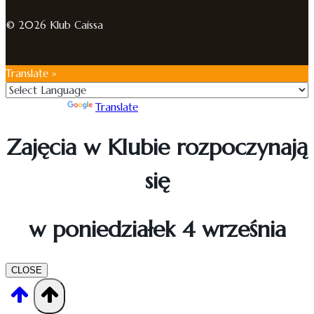
© 2026 Klub Caissa
Translate »
Powered by
Translate
Zajęcia w Klubie rozpoczynają
się
w poniedziałek 4 września
CLOSE