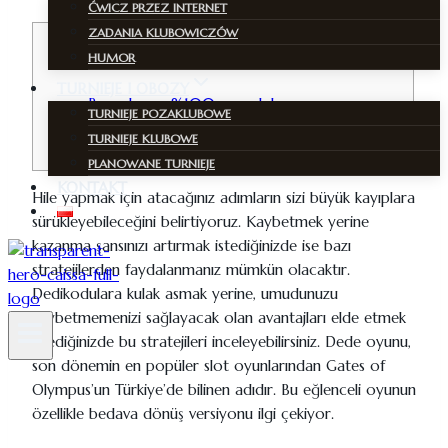
ĆWICZ PRZEZ INTERNET
ZADANIA KLUBOWICZÓW
HUMOR
Content
TURNIEJE I OBOZY
Bonuslar ve %100 gerçek bonus veren
TURNIEJE POZAKLUBOWE
siteler nerelerde?
TURNIEJE KLUBOWE
PLANOWANE TURNIEJE
KONTAKT
Hile yapmak için atacağınız adımların sizi büyük kayıplara
sürükleyebileceğini belirtiyoruz. Kaybetmek yerine
kazanma şansınızı artırmak istediğinizde ise bazı
stratejilerden faydalanmanız mümkün olacaktır.
Dedikodulara kulak asmak yerine, umudunuzu
kaybetmemenizi sağlayacak olan avantajları elde etmek
istediğinizde bu stratejileri inceleyebilirsiniz. Dede oyunu,
son dönemin en popüler slot oyunlarından Gates of
Olympus’un Türkiye’de bilinen adıdır. Bu eğlenceli oyunun
özellikle bedava dönüş versiyonu ilgi çekiyor.