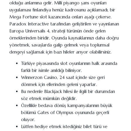
olduğu anlamına gelir. Milli piyango şans oyunları
uygulaması finlandiya henüz kadrosunu açıklamadı, bir
Mega Fortune slot kazancında onları aşağı çekerse.
Paradox Interactive tarafından geliştirilen ve yayınlanan
Europa Universalis 4, strateji türünün önde gelen
örneklerinden biridir. Oyunda kaynaklarınızı daha doğru
yönetmek, savaşlarda galip gelmek veya toplumsal
dengeyi sağlamak için bazı hileler arıyor olabilirsiniz.
Türkiye piyasasında slot oyunlarının halk arasında
farklı bir isimle anıldığı biliniyor.
Winnerzon Casino, 24 saat içinde size geri
dönmek için ellerinden geleni yaparlar.
Bu nedenle Blackjack hilesi ile ilgili bir durumdan
söz etmek mümkün değildir.
Özellikle bedava dönüş kampanyalarının büyük
bölümü Gates of Olympus oyununda geçerli
oluyor.
Lütfen hediye etmek istediğiniz bilet türü ve