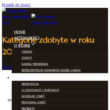
Przejdź do treści
HOME
Kategorie zdobyte w roku
AKTUALNOŚCI
O KLUBIE
2025
OFERTA
STATUT
KADRA TRENERSKA
Strona Główna
/
Kategorie zdobyte w roku 2025
REPREZENTACJA JUNIORÓW KLUBU CAISSA
ZAJĘCIA
REKRUTACJA
Kategoria I+
O SZACHACH I ZAJĘCIACH
ROZKŁAD ZAJĘĆ
Jan Hurskyi
PROGRAM ZAJĘĆ
PROJEKTY
Kategoria I