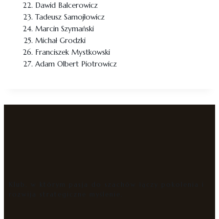
Dawid Balcerowicz
Tadeusz Samojłowicz
Marcin Szymański
Michał Grodzki
Franciszek Mystkowski
Adam Olbert Piotrowicz
Klub, w którym pasja do szachów łączy pokolenia i
rozwija strategiczne myślenie.