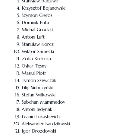
Stanisław Radziwiłł
Krzysztof Bojanowski
Szymon Gieros
Dominik Puta
Michał Grodzki
Antoni Luft
Stanisław Korcz
Wiktor Sarnecki
Zofia Krekora
Oskar Tęsny
Masiul Piotr
Tymon Szewczak
Filip Siubczyński
Stefan Wilkowski
Subchan Mammedov
Antoni Jedynak
Leanid Lukashevich
Aleksander Bardziłowski
Igor Drozdowski