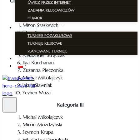
Glib Momot
ĆWICZ PRZEZ INTERNET
ZADANIA KLUBOWICZÓW
Kategoria II
HUMOR
Miron Staskevich
TURNIEJE I OBOZY
Jahor Barouski
TURNIEJE POZAKLUBOWE
Mateusz Trautsolt-Jeziorski
TURNIEJE KLUBOWE
Dominik Rauch
PLANOWANE TURNIEJE
Aleksander Strączak
KONTAKT
Ilya Kurchanau
Zuzanna Pieczonka
Michał Mikołajczyk
Jakub Sławniak
Yevhen Muza
Kategoria III
Michał Mikołajczyk
Miron Możdżyński
Szymon Krupa
Władysław Długołęcki