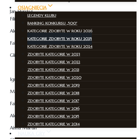
OSIĄGNIĘCIA
Jan Hurskyi
LEGENDY KLUBU
Filip Sobieraj
RANKING KONKURSU „500”
Aleksander Dondalski
KATEGORIE ZDOBYTE W ROKU 2026
KATEGORIE ZDOBYTE W ROKU 2025
Fabian Chaciński Osorio
KATEGORIE ZDOBYTE W ROKU 2024
ZDOBYTE KATEGORIE W 2023
Glib Momot
ZDOBYTE KATEGORIE W 2022
Kategoria II+
ZDOBYTE KATEGORIE W 2021
ZDOBYTE KATEGORIE W 2020
Ignacy Awramiuk
ZDOBYTE KATEGORIE W 2019
Marcin Krawczyk
ZDOBYTE KATEGORIE W 2018
ZDOBYTE KATEGORIE W 2017
Fabian Chaciński-Osorio
ZDOBYTE KATEGORIE W 2016
Aleksander Dondalski
ZDOBYTE KATEGORIE W 2015
ZDOBYTE KATEGORIE W 2014
Aisha Martin
NAUKA GRY