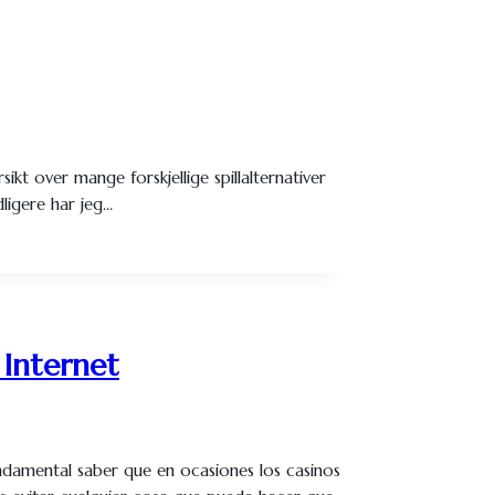
kt over mange forskjellige spillalternativer
dligere har jeg…
 Internet
ndamental saber que en ocasiones los casinos