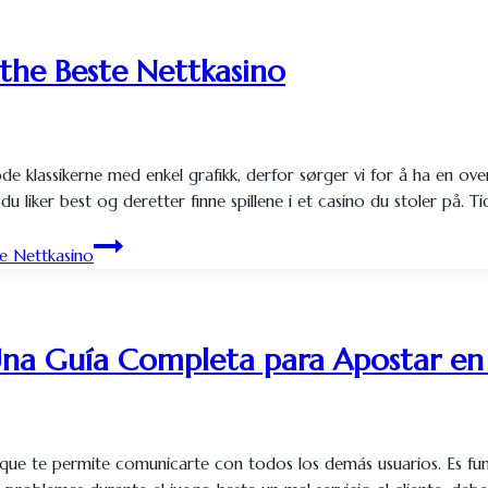
the Beste Nettkasino
 klassikerne med enkel grafikk, derfor sørger vi for å ha en oversi
 liker best og deretter finne spillene i et casino du stoler på. Ti
e Nettkasino
Una Guía Completa para Apostar en
o que te permite comunicarte con todos los demás usuarios. Es fu