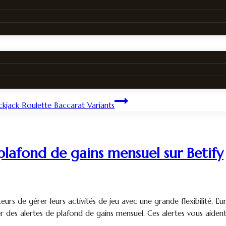
no Blackjack Roulette Baccarat Var
sic table games that cater to both novice players and seasoned en
s, providing exciting gameplay and the potential for significant 
kjack Roulette Baccarat Variants
plafond de gains mensuel sur Betify
urs de gérer leurs activités de jeu avec une grande flexibilité. L’u
er des alertes de plafond de gains mensuel. Ces alertes vous aident