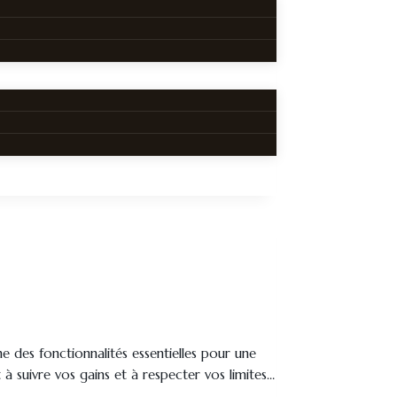
iants
thusiasts. Among these, blackjack, roulette,
winnings. Players can enjoy various blackjack
ne des fonctionnalités essentielles pour une
 à suivre vos gains et à respecter vos limites…