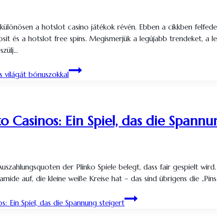
 különösen a hotslot casino játékok révén. Ebben a cikkben felfedez
it és a hotslot free spins. Megismerjük a legújabb trendeket, a l
szülj…
s világát bónuszokkal
o Casinos: Ein Spiel, das die Spannu
 Auszahlungsquoten der Plinko Spiele belegt, dass fair gespielt wir
mide auf, die kleine weiße Kreise hat – das sind übrigens die „Pins
s: Ein Spiel, das die Spannung steigert