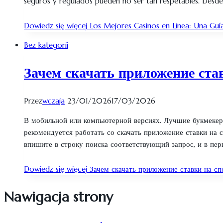
seguros y regulados pueden no ser tan respetables. Desde 
Dowiedz się więcej
Los Mejores Casinos en Línea: Una Guí
Bez kategorii
Зачем скачать приложение ста
Przez
wczaja
23/01/2026
17/03/2026
В мобильной или компьютерной версиях. Лучшие букмекер
рекомендуется работать со скачать приложение ставки на 
впишите в строку поиска соответствующий запрос, и в пе
Dowiedz się więcej
Зачем скачать приложение ставки на сп
Nawigacja strony