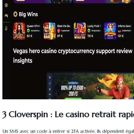
3 Cloverspin : Le casino retrait ra
Un SMS avec un code à entrer si 2FA activée. Ils dépendent égale