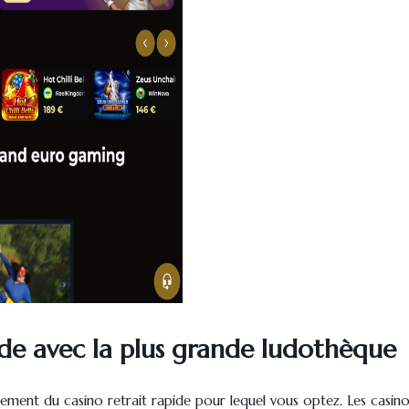
pide avec la plus grande ludothèque
ment du casino retrait rapide pour lequel vous optez. Les casinos