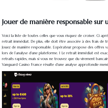
Jouer de manière responsable sur u
Voici la liste de toutes celles que vous risquez de croiser. Ci ap
retrait immédiat. De plus, elle doit être associée à des frais de 
Jouez de manière responsable. L’opérateur propose des offres vari
lors de l’analyse d’une plateforme. 1 Le retrait immédiat est ex
retraits rapides, mais si vous ne trouvez que du virement bancair
Vanguard Casino France résulte d’une analyse approfondie menée