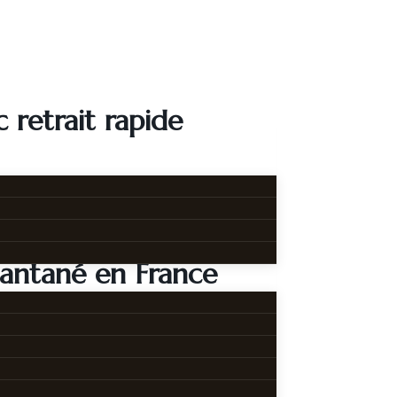
 retrait rapide
stantané en France
ides. Ce casino à l’esthétique soignée propose
roid, nous vous recommandons celle de
ur des achats en ligne. Pour réaliser ce
ww.culture-games.com/
casino avec retrait