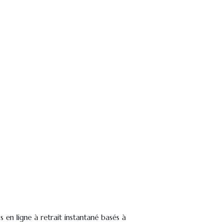
 en ligne à retrait instantané basés à