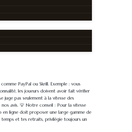
es comme PayPal ou Skrill. Exemple : vous
lité, les joueurs doivent avoir fait vérifier
se juge pas seulement à la vitesse des
nos avis. 💡 Notre conseil : Pour la vitesse
ino en ligne doit proposer une large gamme de
temps et tes retraits, privilégie toujours un