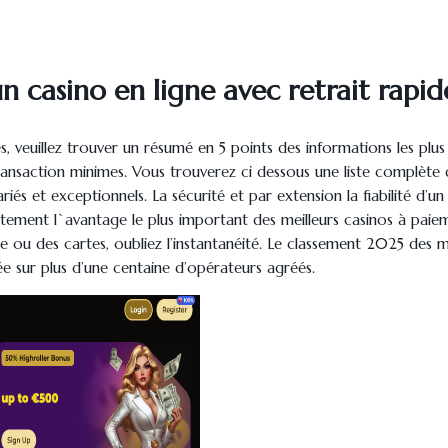
n casino en ligne avec retrait rapid
rès, veuillez trouver un résumé en 5 points des informations les plu
transaction minimes. Vous trouverez ci dessous une liste complète d
és et exceptionnels. La sécurité et par extension la fiabilité d’u
actement l`avantage le plus important des meilleurs casinos à pai
e ou des cartes, oubliez l’instantanéité. Le classement 2025 des me
 sur plus d’une centaine d’opérateurs agréés.