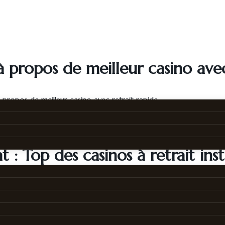
 à propos de meilleur casino avec
à propos de meilleur casino avec retrait rapide
t : Top des casinos à retrait in
ainte d’être jugés comme n’étant pas l’un des casinos les plus rap
, un record. Si vous voulez une appli iOS avec Apple Pay ou And
rtefeuille électronique pour transférer des fonds ou l’utiliser po
 et avoir envoyé leur RIP au site PMU. Choisir le meilleur
https://w