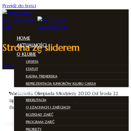
Przejdź do treści
HOME
Strona ze sliderem
AKTUALNOŚCI
O KLUBIE
OFERTA
Strona Główna
/
Strona ze sliderem
STATUT
KADRA TRENERSKA
REPREZENTACJA JUNIORÓW KLUBU CAISSA
ZAJĘCIA
Warszawska Olimpiada Młodzieży 2020 Od Środa 22
REKRUTACJA
Lipiec 2020 – 09:00
Do Piątek 24 Lipiec 2020 – 17:00
O SZACHACH I ZAJĘCIACH
ROZKŁAD ZAJĘĆ
PROGRAM ZAJĘĆ
PROJEKTY