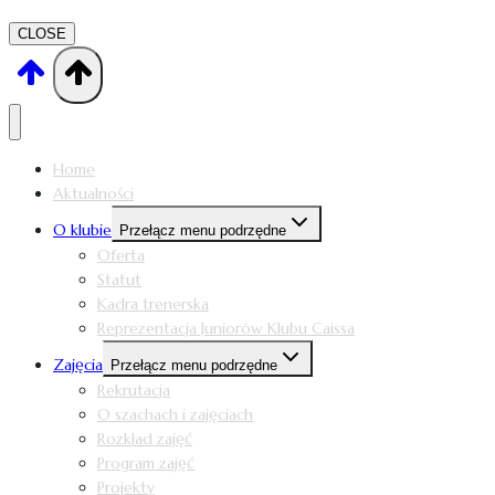
CLOSE
Home
Aktualności
O klubie
Przełącz menu podrzędne
Oferta
Statut
Kadra trenerska
Reprezentacja Juniorów Klubu Caissa
Zajęcia
Przełącz menu podrzędne
Rekrutacja
O szachach i zajęciach
Rozkład zajęć
Program zajęć
Projekty