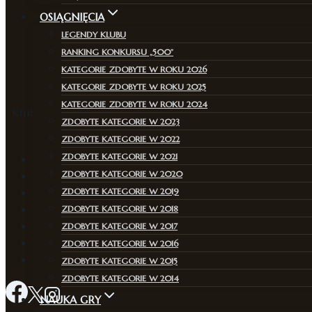
OSIĄGNIĘCIA
LEGENDY KLUBU
RANKING KONKURSU „500”
KATEGORIE ZDOBYTE W ROKU 2026
KATEGORIE ZDOBYTE W ROKU 2025
KATEGORIE ZDOBYTE W ROKU 2024
Klub, w którym pasja do szachów łączy pokolenia i 
ZDOBYTE KATEGORIE W 2023
ZDOBYTE KATEGORIE W 2022
ZDOBYTE KATEGORIE W 2021
Aktualności
ZDOBYTE KATEGORIE W 2020
Zajęcia
ZDOBYTE KATEGORIE W 2019
O klubie
ZDOBYTE KATEGORIE W 2018
Kadra
Program zajęć
ZDOBYTE KATEGORIE W 2017
Rekrutacja
ZDOBYTE KATEGORIE W 2016
Kontakt
ZDOBYTE KATEGORIE W 2015
ZDOBYTE KATEGORIE W 2014
NAUKA GRY