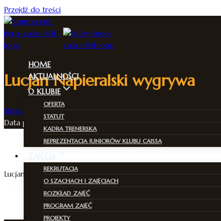
Przejdź do treści
HOME
Lucjan Napieralski wygrywa
AKTUALNOŚCI
O KLUBIE
OFERTA
Strona Główna
/
Aktualności
/
Lucjan Napieralski wygrywa
STATUT
Data publikacji
12/06/2022
26/03/2026
KADRA TRENERSKA
REPREZENTACJA JUNIORÓW KLUBU CAISSA
ZAJĘCIA
REKRUTACJA
Lucjan Napieralski wygrywa turniej FIDE w Ursusie
O SZACHACH I ZAJĘCIACH
ROZKŁAD ZAJĘĆ
PROGRAM ZAJĘĆ
PROJEKTY