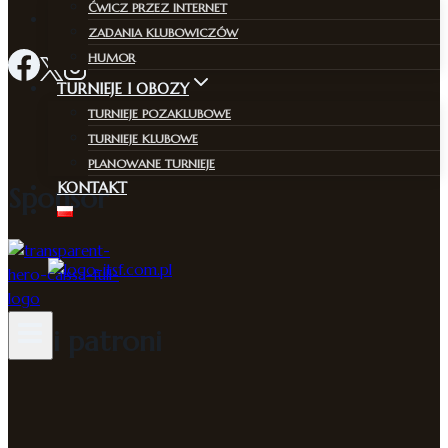
ĆWICZ PRZEZ INTERNET
Kontakt
ZADANIA KLUBOWICZÓW
HUMOR
TURNIEJE I OBOZY
TURNIEJE POZAKLUBOWE
TURNIEJE KLUBOWE
PLANOWANE TURNIEJE
KONTAKT
Sponsor
Nasi patroni