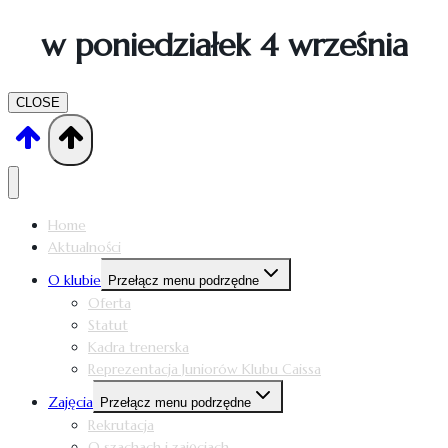
w poniedziałek 4 września
CLOSE
Home
Aktualności
O klubie
Przełącz menu podrzędne
Oferta
Statut
Kadra trenerska
Reprezentacja Juniorów Klubu Caissa
Zajęcia
Przełącz menu podrzędne
Rekrutacja
O szachach i zajęciach