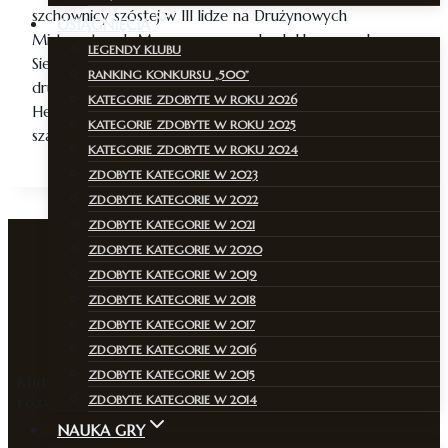
szchownicy szóstej w III lidze na Drużynowych
OSIĄGNIĘCIA
Mistrzostwach Mazowsza w szachach klasycznych w
LEGENDY KLUBU
Siedlcach. Borys Mordoń uzyskuje brązowy medal na
RANKING KONKURSU „500”
drugiej szachownicy, Wojciech Domański na trzeciej,
KATEGORIE ZDOBYTE W ROKU 2026
Helena Paprocka na szóstej, Maja Plisiecka na
KATEGORIE ZDOBYTE W ROKU 2025
szachownicy piątej w lidze IV na Mazowszu.
KATEGORIE ZDOBYTE W ROKU 2024
ZDOBYTE KATEGORIE W 2023
ZDOBYTE KATEGORIE W 2022
ZDOBYTE KATEGORIE W 2021
ZDOBYTE KATEGORIE W 2020
ZDOBYTE KATEGORIE W 2019
ZDOBYTE KATEGORIE W 2018
ZDOBYTE KATEGORIE W 2017
ZDOBYTE KATEGORIE W 2016
ZDOBYTE KATEGORIE W 2015
Klub, w którym pasja do szachów łączy pokolenia i
ZDOBYTE KATEGORIE W 2014
rozwija strategiczne myślenie.
NAUKA GRY