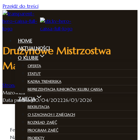
Przejdź do treści
HOME
Drużynowe Mistrzostwa
AKTUALNOŚCI
O KLUBIE
Mazowsza
OFERTA
STATUT
KADRA TRENERSKA
Strona Główna
/
Aktualności
/
Drużynowe Mistrzostwa
REPREZENTACJA JUNIORÓW KLUBU CAISSA
Mazowsza
ZAJĘCIA
Data publikacji
10/04/2022
26/03/2026
REKRUTACJA
O SZACHACH I ZAJĘCIACH
ROZKŁAD ZAJĘĆ
Feliks Rutkowski drugi na IV szachownicy, Lucjan
PROGRAM ZAJĘĆ
Napieralski trzeci na trzeciej i Aisha Martin trzecia na
PROJEKTY