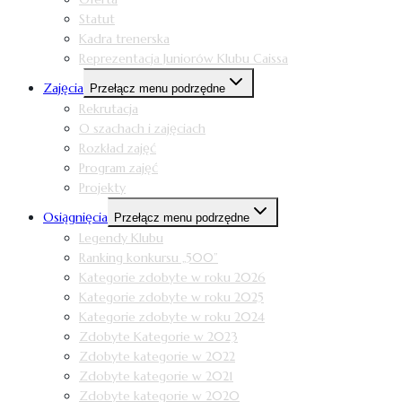
Statut
Kadra trenerska
Reprezentacja Juniorów Klubu Caissa
Zajęcia
Przełącz menu podrzędne
Rekrutacja
O szachach i zajęciach
Rozkład zajęć
Program zajęć
Projekty
Osiągnięcia
Przełącz menu podrzędne
Legendy Klubu
Ranking konkursu „500”
Kategorie zdobyte w roku 2026
Kategorie zdobyte w roku 2025
Kategorie zdobyte w roku 2024
Zdobyte Kategorie w 2023
Zdobyte kategorie w 2022
Zdobyte kategorie w 2021
Zdobyte kategorie w 2020