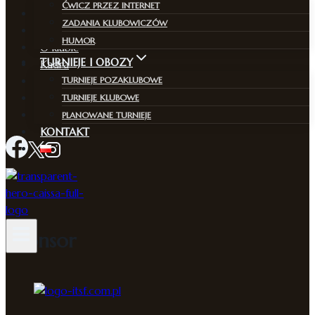
ĆWICZ PRZEZ INTERNET
Aktualności
ZADANIA KLUBOWICZÓW
Zajęcia
HUMOR
O klubie
TURNIEJE I OBOZY
Kadra
Program zajęć
TURNIEJE POZAKLUBOWE
Rekrutacja
TURNIEJE KLUBOWE
Kontakt
PLANOWANE TURNIEJE
KONTAKT
Sponsor