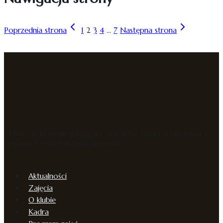
Poprzednia strona
1
2
3
4
…
7
Następna strona
Klub, w którym pasja do szachów łączy pokolenia i
rozwija strategiczne myślenie.
Aktualności
Zajęcia
O klubie
Kadra