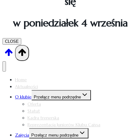
się
w poniedziałek 4 września
CLOSE
Home
Aktualności
O klubie
Przełącz menu podrzędne
Oferta
Statut
Kadra trenerska
Reprezentacja Juniorów Klubu Caissa
Zajęcia
Przełącz menu podrzędne