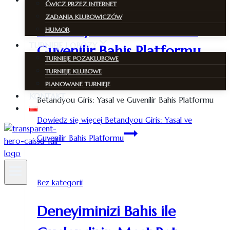
Bez kategorii
ĆWICZ PRZEZ INTERNET
ZADANIA KLUBOWICZÓW
Betandyou Giris: Yasal ve
HUMOR
TURNIEJE I OBOZY
Guvenilir Bahis Platformu
TURNIEJE POZAKLUBOWE
TURNIEJE KLUBOWE
Przez
admin
14/12/2025
PLANOWANE TURNIEJE
KONTAKT
Betandyou Giris: Yasal ve Guvenilir Bahis Platformu
Dowiedz się więcej
Betandyou Giris: Yasal ve
Guvenilir Bahis Platformu
Bez kategorii
Deneyiminizi Bahis ile