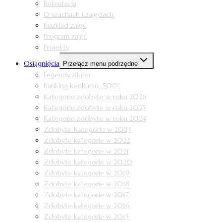
Rekrutacja
O szachach i zajęciach
Rozkład zajęć
Program zajęć
Projekty
Osiągnięcia
Przełącz menu podrzędne
Legendy Klubu
Ranking konkursu „500”
Kategorie zdobyte w roku 2026
Kategorie zdobyte w roku 2025
Kategorie zdobyte w roku 2024
Zdobyte Kategorie w 2023
Zdobyte kategorie w 2022
Zdobyte kategorie w 2021
Zdobyte kategorie w 2020
Zdobyte kategorie w 2019
Zdobyte kategorie w 2018
Zdobyte kategorie w 2017
Zdobyte kategorie w 2016
Zdobyte kategorie w 2015