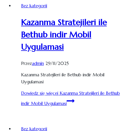
Bez kategorii
Kazanma Stratejileri ile
Bethub indir Mobil
Uygulamasi
Przez
admin
29/11/2025
Kazanma Stratejileri ile Bethub indir Mobil
Uygulamasi
Dowiedz się więcej
Kazanma Stratejileri ile Bethub
indir Mobil Uygulamasi
Bez kategorii