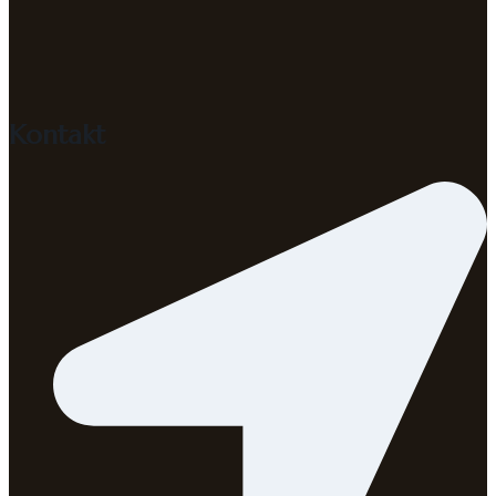
Kontakt